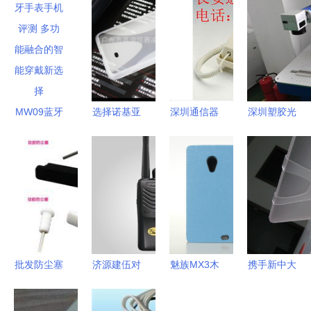
MW09蓝牙
选择诺基亚
深圳通信器
深圳塑胶光
手表手机评
625透明保
材市场长安
纤激光打标
测 多功能
护壳的实用
经营部 多
机在通信器
融合的智能
指南 从材
功能电话机
材领域的应
穿戴新选择
质到选购注
产品列表
用与供应分
意事项
析
批发防尘塞
济源建伍对
魅族MX3木
携手新中大
提升配件的
讲机批发与
纹皮套批发
定格魅力深
档次与销量
郑州对讲机
零售 瑞锐
圳的信号